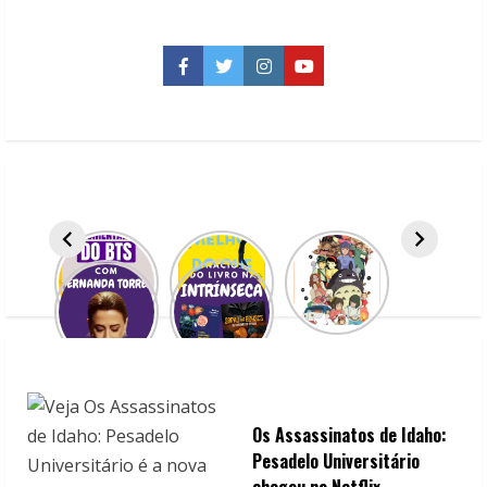
Dixon:
Elle
Kennedy
lança
Facebook
Twitter
Instagram
YouTube
novo
livro
quente
e
intenso
Os Assassinatos de Idaho:
Pesadelo Universitário
chegou na Netflix