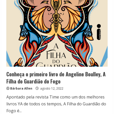
Filha
do
Guardião
do
Fogo,
de
Angeline
Boulley
Conheça o primeiro livro de Angeline Boulley, A
Filha do Guardião do Fogo
Bárbara Allen
agosto 12, 2022
Apontado pela revista Time como um dos melhores
livros YA de todos os tempos, A Filha do Guardião do
Fogo é...