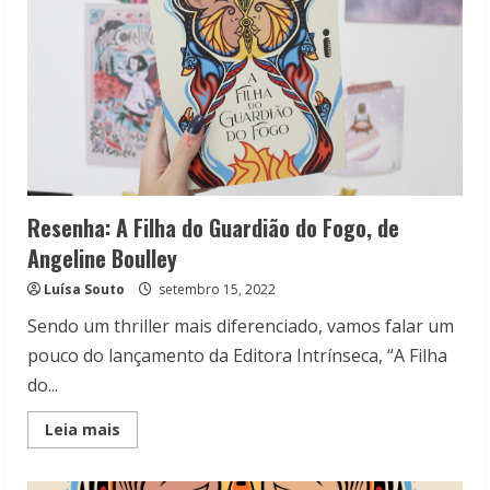
Resenha: A Filha do Guardião do Fogo, de
Angeline Boulley
Luísa Souto
setembro 15, 2022
Sendo um thriller mais diferenciado, vamos falar um
pouco do lançamento da Editora Intrínseca, “A Filha
do...
Read
Leia mais
more
about
Resenha:
A