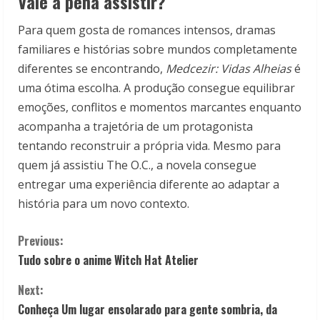
Vale a pena assistir?
Para quem gosta de romances intensos, dramas
familiares e histórias sobre mundos completamente
diferentes se encontrando,
Medcezir: Vidas Alheias
é
uma ótima escolha. A produção consegue equilibrar
emoções, conflitos e momentos marcantes enquanto
acompanha a trajetória de um protagonista
tentando reconstruir a própria vida. Mesmo para
quem já assistiu The O.C., a novela consegue
entregar uma experiência diferente ao adaptar a
história para um novo contexto.
C
Previous:
Tudo sobre o anime Witch Hat Atelier
o
Next:
n
Conheça Um lugar ensolarado para gente sombria, da