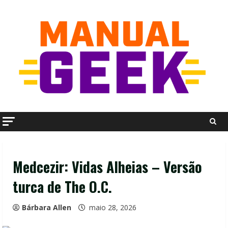
Skip
to
content
Medcezir: Vidas Alheias – Versão
turca de The O.C.
Bárbara Allen
maio 28, 2026