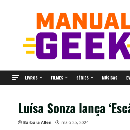
Skip
to
content
LIVROS
FILMES
SÉRIES
MÚSICAS
E
Luísa Sonza lança ‘Esc
Bárbara Allen
maio 25, 2024