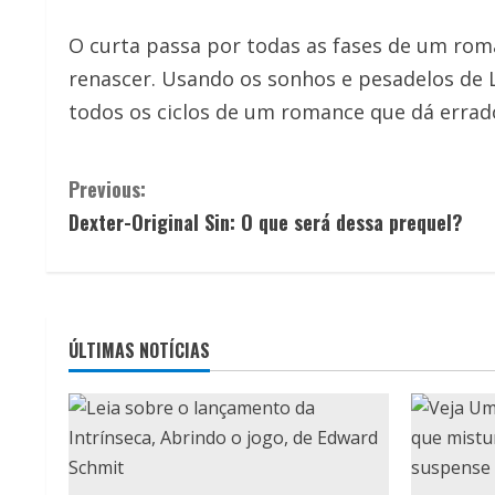
O curta passa por todas as fases de um ro
renascer. Usando os sonhos e pesadelos de 
todos os ciclos de um romance que dá errad
C
Previous:
Dexter-Original Sin: O que será dessa prequel?
o
n
t
ÚLTIMAS NOTÍCIAS
i
n
u