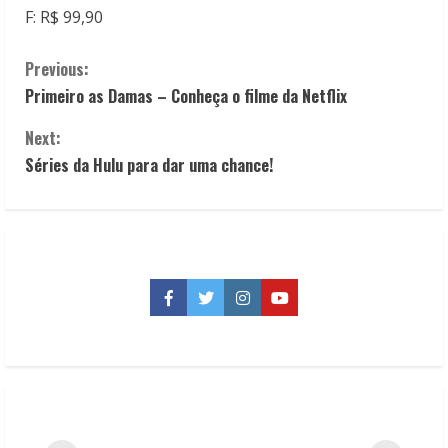
F: R$ 99,90
C
Previous:
Primeiro as Damas – Conheça o filme da Netflix
o
Next:
n
Séries da Hulu para dar uma chance!
t
i
n
Facebook
Twitter
Instagram
YouTube
u
e
R