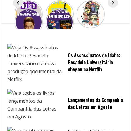
e
a
d
i
n
Os Assassinatos de Idaho:
g
Pesadelo Universitário
chegou na Netflix
Lançamentos da Companhia
das Letras em Agosto