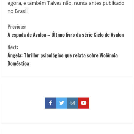
agora, e também Talvez não, nunca antes publicado
no Brasil.
C
Previous:
A espada de Avalon – Último livro da série Ciclo de Avalon
o
Next:
n
Ángela: Thriller psicológico que relata sobre Violência
t
Doméstica
i
n
u
Facebook
Twitter
Instagram
YouTube
e
R