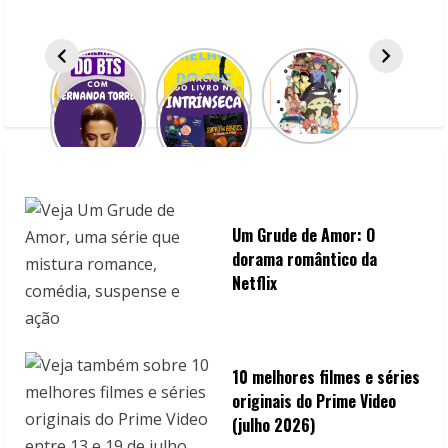
e
a
d
i
n
g
Um Grude de Amor: O
dorama romântico da
Netflix
10 melhores filmes e séries
originais do Prime Video
(julho 2026)