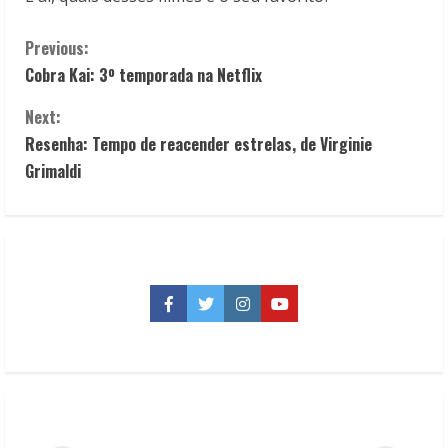
C
Previous:
Cobra Kai: 3º temporada na Netflix
o
Next:
n
Resenha: Tempo de reacender estrelas, de Virginie
t
Grimaldi
i
n
u
Facebook
Twitter
Instagram
YouTube
e
R
e