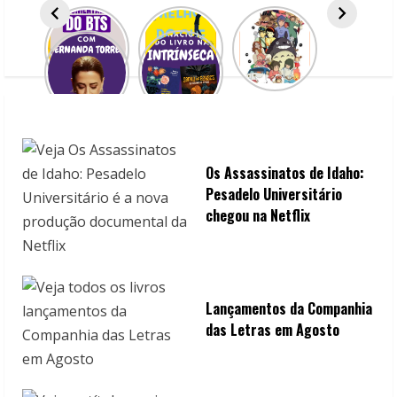
a
d
i
n
g
Os Assassinatos de Idaho:
Pesadelo Universitário
chegou na Netflix
Lançamentos da Companhia
das Letras em Agosto