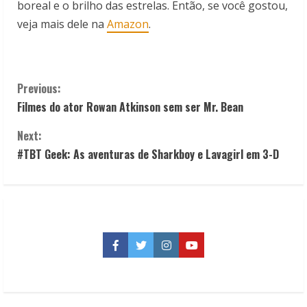
boreal e o brilho das estrelas. Então, se você gostou,
veja mais dele na
Amazon
.
C
Previous:
Filmes do ator Rowan Atkinson sem ser Mr. Bean
o
Next:
n
#TBT Geek: As aventuras de Sharkboy e Lavagirl em 3-D
t
i
n
Facebook
Twitter
Instagram
YouTube
u
e