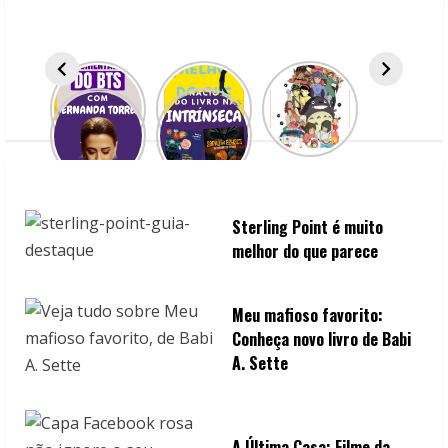
R
e
a
d
i
n
Sterling Point é muito
melhor do que parece
g
Meu mafioso favorito:
Conheça novo livro de Babi
A. Sette
A Última Casa: Filme da