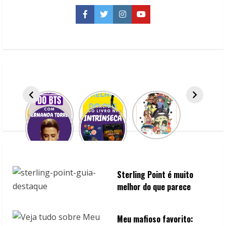
n
Facebook
Twitter
Instagram
YouTube
u
e
R
e
a
d
i
n
Sterling Point é muito
melhor do que parece
g
Meu mafioso favorito: