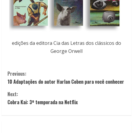
edições da editora Cia das Letras dos clássicos do
George Orwell
C
Previous:
10 Adaptações do autor Harlan Coben para você conhecer
o
Next:
n
Cobra Kai: 3º temporada na Netflix
t
i