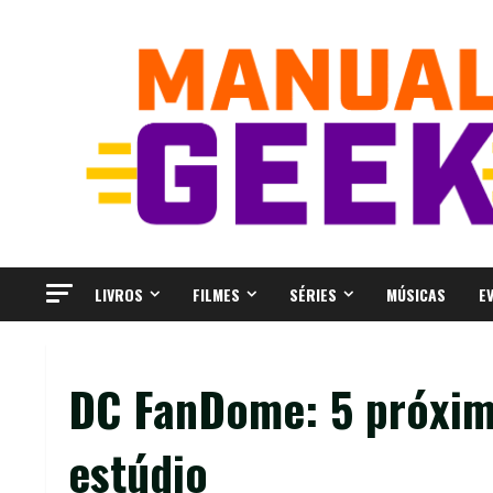
Skip
to
content
LIVROS
FILMES
SÉRIES
MÚSICAS
E
DC FanDome: 5 próxim
estúdio