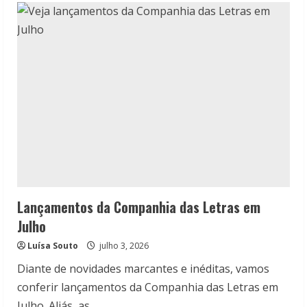
Trama
lança
Toda
a
Fúria,
novo
thriller
de
Cara
Hunter
Lançamentos da Companhia das Letras em
Julho
Luísa Souto
julho 3, 2026
Diante de novidades marcantes e inéditas, vamos
conferir lançamentos da Companhia das Letras em
Julho. Aliás, as...