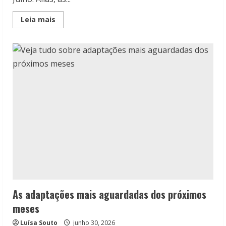
Read
Leia mais
more
about
Lançamentos
da
Companhia
das
Letras
em
Julho
As adaptações mais aguardadas dos próximos
meses
Luísa Souto
junho 30, 2026