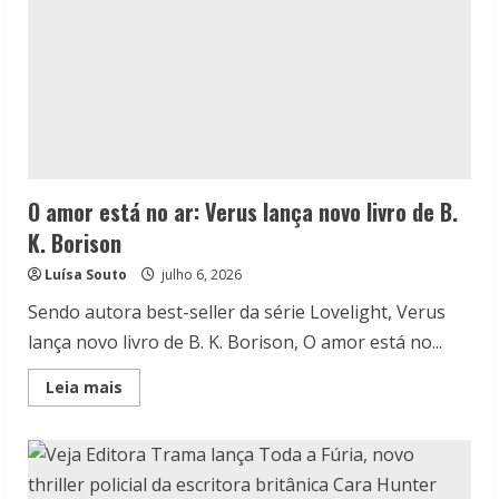
O amor está no ar: Verus lança novo livro de B.
K. Borison
Luísa Souto
julho 6, 2026
Sendo autora best-seller da série Lovelight, Verus
lança novo livro de B. K. Borison, O amor está no...
Read
Leia mais
more
about
O
amor
está
no
ar: