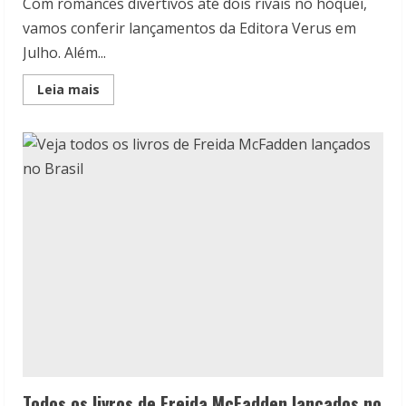
Com romances divertivos até dois rivais no hóquei,
vamos conferir lançamentos da Editora Verus em
Julho. Além...
Read
Leia mais
more
about
Lançamentos
da
Editora
Verus
em
Julho
Todos os livros de Freida McFadden lançados no