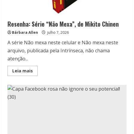
Resenha: Série “Não Mexa”, de Mikito Chinen
Bárbara Allen
julho 7, 2026
A série Não mexa neste celular e Não mexa neste
arquivo, publicada pela Intrínseca, não chama
atenção...
Read
Leia mais
more
about
Resenha:
Série
“Não
Mexa”,
de
Mikito
Chinen