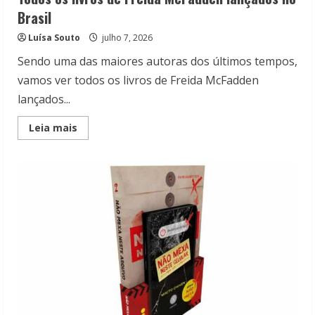
Brasil
Luísa Souto
julho 7, 2026
Sendo uma das maiores autoras dos últimos tempos,
vamos ver todos os livros de Freida McFadden
lançados...
Read
Leia mais
more
about
Todos
os
livros
de
Freida
McFadden
lançados
no
Brasil