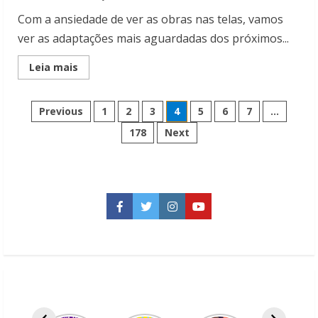
Com a ansiedade de ver as obras nas telas, vamos
ver as adaptações mais aguardadas dos próximos...
Read
Leia mais
more
about
As
Paginação
adaptações
Previous
1
2
3
4
5
6
7
…
mais
aguardadas
178
Next
de
dos
próximos
meses
posts
Facebook
Twitter
Instagram
YouTube