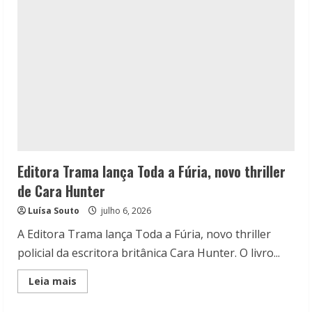
Verus
lança
novo
livro
de
B.
K.
Borison
Editora Trama lança Toda a Fúria, novo thriller
de Cara Hunter
Luísa Souto
julho 6, 2026
A Editora Trama lança Toda a Fúria, novo thriller
policial da escritora britânica Cara Hunter. O livro...
Read
Leia mais
more
about
Editora