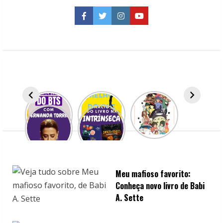
n
Facebook
Twitter
Instagram
YouTube
u
e
R
e
a
d
i
n
Meu mafioso favorito:
Conheça novo livro de Babi
g
A. Sette