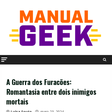
Skip
to
content
A Guerra dos Furacões:
Romantasia entre dois inimigos
mortais
Luísa Souto
maio 23, 2024