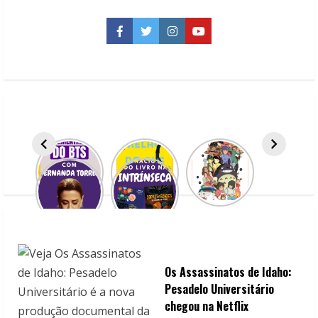
n
u
Facebook
Twitter
Instagram
YouTube
e
R
e
a
d
i
n
g
Os Assassinatos de Idaho:
Pesadelo Universitário
chegou na Netflix