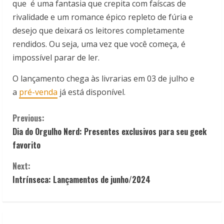
que
é uma fantasia que crepita com faíscas de
rivalidade e um romance épico repleto de fúria e
desejo que deixará os leitores completamente
rendidos. Ou seja, uma vez que você começa, é
impossível parar de ler.
O lançamento chega às livrarias em 03 de julho e
a
pré-venda
já está disponível.
C
Previous:
Dia do Orgulho Nerd: Presentes exclusivos para seu geek
o
favorito
n
Next:
t
Intrínseca: Lançamentos de junho/2024
i