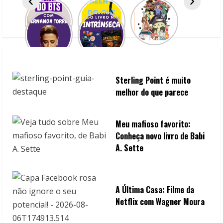
a
d
i
n
Sterling Point é muito
melhor do que parece
g
Meu mafioso favorito:
Conheça novo livro de Babi
A. Sette
A Última Casa: Filme da
Netflix com Wagner Moura