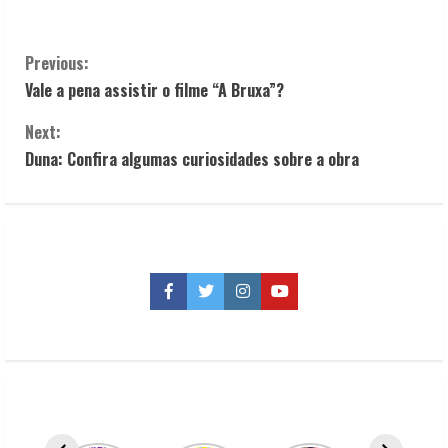
C
Previous:
Vale a pena assistir o filme “A Bruxa”?
o
Next:
n
Duna: Confira algumas curiosidades sobre a obra
t
i
n
Facebook
Twitter
Instagram
YouTube
u
e
R
e