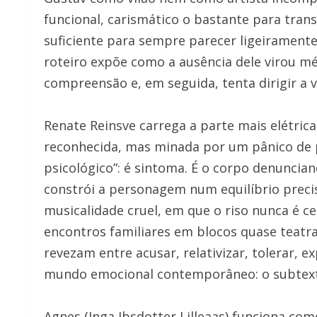
funcional, carismático o bastante para tran
suficiente para sempre parecer ligeiramente
roteiro expõe como a ausência dele virou m
compreensão e, em seguida, tenta dirigir a v
Renate Reinsve carrega a parte mais elétric
reconhecida, mas minada por um pânico de 
psicológico”: é sintoma. É o corpo denunciand
constrói a personagem num equilíbrio preci
musicalidade cruel, em que o riso nunca é ce
encontros familiares em blocos quase teatr
revezam entre acusar, relativizar, tolerar, e
mundo emocional contemporâneo: o subtex
Agnes (Inga Ibsdotter Lilleaas) funciona co