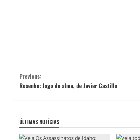
C
Previous:
Resenha: Jogo da alma, de Javier Castillo
o
n
t
ÚLTIMAS NOTÍCIAS
i