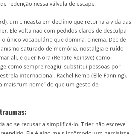
de redenção nessa válvula de escape.
rd), um cineasta em declínio que retorna à vida das
her. Ele volta não com pedidos claros de desculpa
 o único vocabulário que domina: cinema. Decide
rganismo saturado de memória, nostalgia e ruído
lmar ali, e quer Nora (Renate Reinsve) como
age como sempre reagiu: substitui pessoas por
estrela internacional, Rachel Kemp (Elle Fanning),
ta mais “um nome” do que um gesto de
 traumas:
da ao se recusar a simplificá-lo. Trier não escreve
eendido. Ele é algo mais incômodo: um narcisista