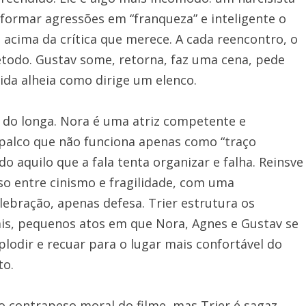
sformar agressões em “franqueza” e inteligente o
 acima da crítica que merece. A cada reencontro, o
étodo. Gustav some, retorna, faz uma cena, pede
ida alheia como dirige um elenco.
a do longa. Nora é uma atriz competente e
palco que não funciona apenas como “traço
o aquilo que a fala tenta organizar e falha. Reinsve
so entre cinismo e fragilidade, com uma
lebração, apenas defesa. Trier estrutura os
ais, pequenos atos em que Nora, Agnes e Gustav se
xplodir e recuar para o lugar mais confortável do
to.
mo contrapeso moral do filme, mas Trier é sagaz