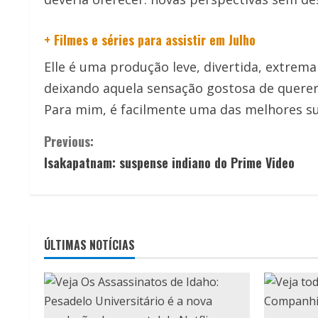
+ Filmes e séries para assistir em Julho
Elle é uma produção leve, divertida, extrem
deixando aquela sensação gostosa de quer
Para mim, é facilmente uma das melhores su
C
Previous:
Isakapatnam: suspense indiano do Prime Video
o
n
t
ÚLTIMAS NOTÍCIAS
i
n