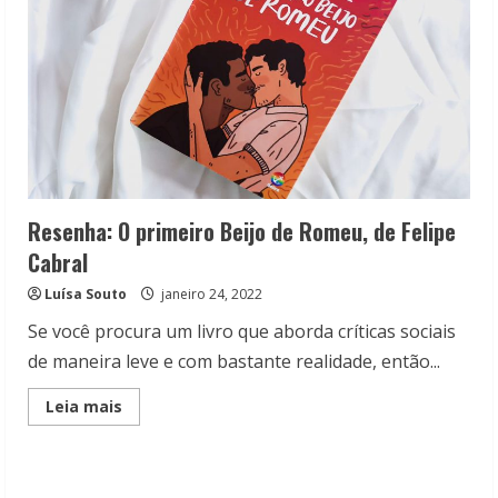
Resenha: O primeiro Beijo de Romeu, de Felipe
Cabral
Luísa Souto
janeiro 24, 2022
Se você procura um livro que aborda críticas sociais
de maneira leve e com bastante realidade, então...
Read
Leia mais
more
about
Resenha:
O
primeiro