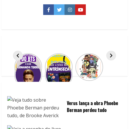
Beijo
de
Romeu,
Facebook
Twitter
Instagram
YouTube
de
Felipe
Cabral
Verus lança a obra Phoebe
Berman perdeu tudo