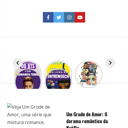
pena
assinar
a
STARZPLAY?
Facebook
Twitter
Instagram
YouTube
Respondemos
para
você
Um Grude de Amor: O
dorama romântico da
Netflix