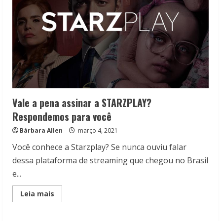
Vale a pena assinar a STARZPLAY?
Respondemos para você
Bárbara Allen
março 4, 2021
Você conhece a Starzplay? Se nunca ouviu falar
dessa plataforma de streaming que chegou no Brasil
e...
Read
Leia mais
more
about
Vale
a