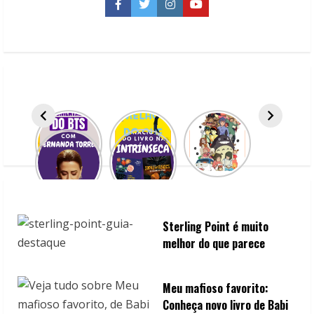
é
Facebook
Twitter
Instagram
YouTube
um
fenômeno
em
2026?
Sterling Point é muito
melhor do que parece
Meu mafioso favorito:
Conheça novo livro de Babi