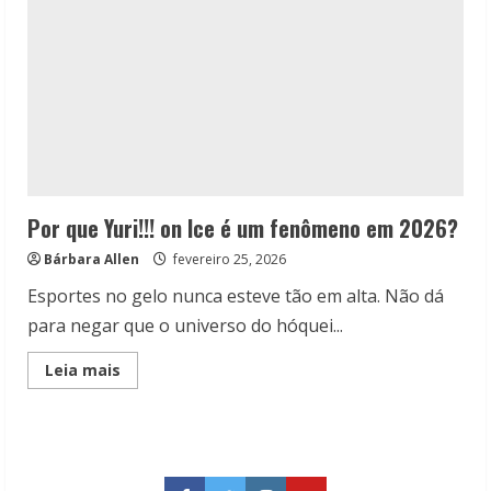
Por que Yuri!!! on Ice é um fenômeno em 2026?
Bárbara Allen
fevereiro 25, 2026
Esportes no gelo nunca esteve tão em alta. Não dá
para negar que o universo do hóquei...
Read
Leia mais
more
about
Por
que
Yuri!!!
on
Ice