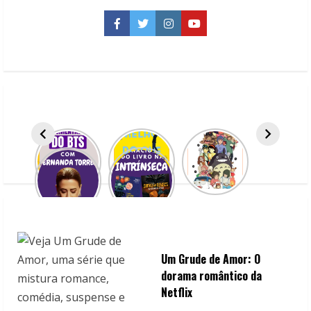
Lage:
Jogo
literário
Facebook
Twitter
Instagram
YouTube
de
mistério
da
Mapa
Crime
Um Grude de Amor: O
dorama romântico da
Netflix