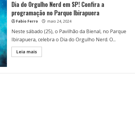
Dia do Orgulho Nerd em SP! Confira a
programação no Parque Ibirapuera
Fabio Ferro
maio 24, 2024
Neste sábado (25), o Pavilhão da Bienal, no Parque
Ibirapuera, celebra o Dia do Orgulho Nerd. O...
Read
Leia mais
more
about
Dia
do
Orgulho
Nerd
em
SP!
Confira
a
programação
no
Parque
Ibirapuera