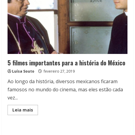
5 filmes importantes para a história do México
Luísa Souto
fevereiro 27, 2019
Ao longo da história, diversos mexicanos ficaram
famosos no mundo do cinema, mas eles estão cada
vez...
Read
Leia mais
more
about
5
filmes
importantes
para