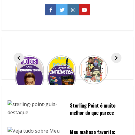
a
história
Facebook
Twitter
Instagram
YouTube
do
México
Sterling Point é muito
melhor do que parece
Meu mafioso favorito: