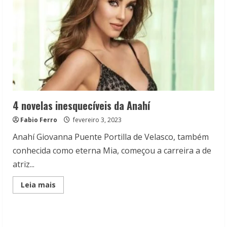
4 novelas inesquecíveis da Anahí
Fabio Ferro
fevereiro 3, 2023
Anahí Giovanna Puente Portilla de Velasco, também
conhecida como eterna Mia, começou a carreira a de
atriz...
Read
Leia mais
more
about
4
novelas
inesquecíveis
da