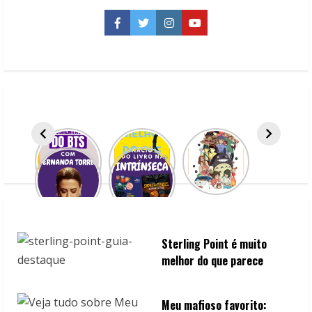
Anahí
Facebook
Twitter
Instagram
YouTube
Sterling Point é muito
melhor do que parece
Meu mafioso favorito: