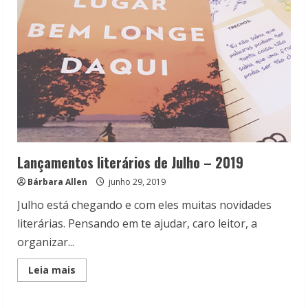
viraram
filmes
Lançamentos literários de Julho – 2019
Bárbara Allen
junho 29, 2019
Julho está chegando e com eles muitas novidades
literárias. Pensando em te ajudar, caro leitor, a
organizar...
Read
Leia mais
more
about
Lançamentos
literários