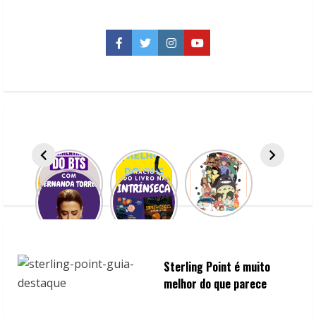
de
Julho
–
2019
Facebook
Twitter
Instagram
YouTube
Sterling Point é muito
melhor do que parece