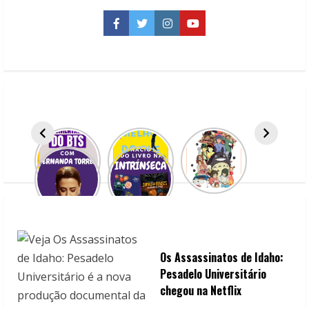
|
Um
passeio
Facebook
Twitter
Instagram
YouTube
turístico
pela
Zona
Portuária
do
Rio
Os Assassinatos de Idaho:
Pesadelo Universitário
chegou na Netflix