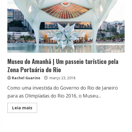
Museu do Amanhã | Um passeio turístico pela
Zona Portuária do Rio
Rachel Guarino
março 23, 2018
Como uma investida do Governo do Rio de Janeiro
para as Olimpíadas do Rio 2016, o Museu...
Read
Leia mais
more
about
Museu
do
Amanhã