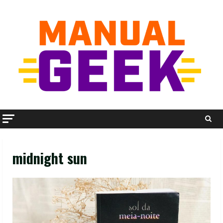
Skip
to
content
midnight sun