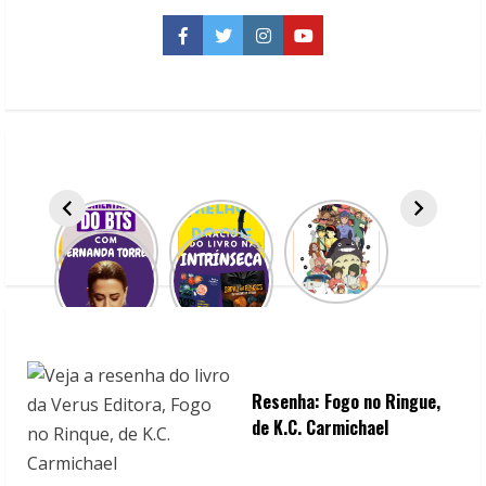
Noite,
de
Facebook
Twitter
Instagram
YouTube
Stephenie
Meyer
Resenha: Fogo no Ringue,
de K.C. Carmichael