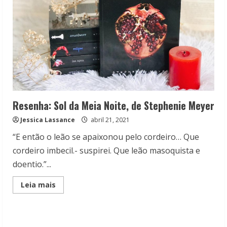
Resenha: Sol da Meia Noite, de Stephenie Meyer
Jessica Lassance
abril 21, 2021
“E então o leão se apaixonou pelo cordeiro… Que
cordeiro imbecil.- suspirei. Que leão masoquista e
doentio.”...
Read
Leia mais
more
about
Resenha:
Sol
da
Meia