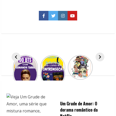
Projeto
Decamerão,
do
New
Facebook
Twitter
Instagram
YouTube
York
Times
Um Grude de Amor: O
dorama romântico da
Netflix