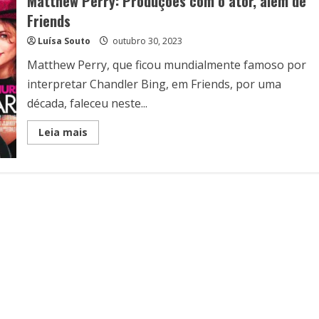
Matthew Perry: Produções com o ator, além de
Friends
Luísa Souto
outubro 30, 2023
Matthew Perry, que ficou mundialmente famoso por
interpretar Chandler Bing, em Friends, por uma
década, faleceu neste...
Read
Leia mais
more
about
Matthew
Perry:
Produções
com
o
ator,
além
de
Friends