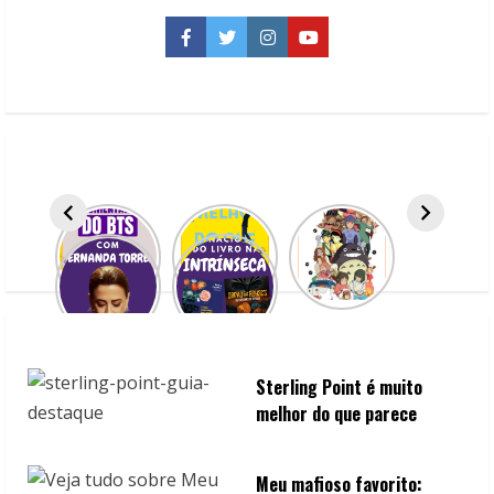
casa:
Um
astro
Facebook
Twitter
Instagram
YouTube
do
rock
se
apaixona
por
uma
garota
do
interior
Sterling Point é muito
melhor do que parece
Meu mafioso favorito: