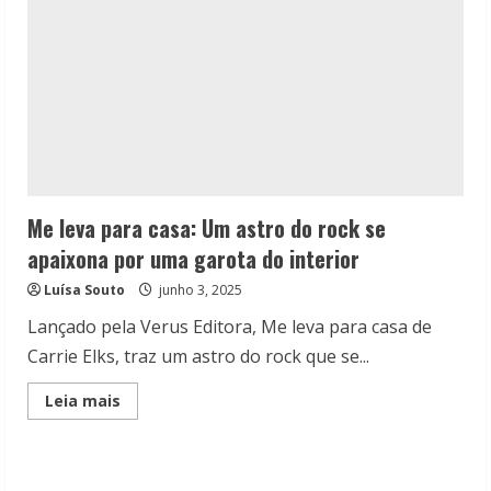
Me leva para casa: Um astro do rock se
apaixona por uma garota do interior
Luísa Souto
junho 3, 2025
Lançado pela Verus Editora, Me leva para casa de
Carrie Elks, traz um astro do rock que se...
Read
Leia mais
more
about
Me
leva
para