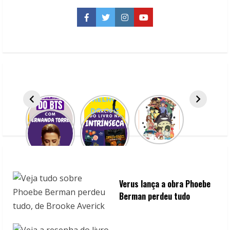
Metallica
tocando
Master
Facebook
Twitter
Instagram
YouTube
of
Puppets
ao
vivo
Verus lança a obra Phoebe
Berman perdeu tudo