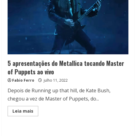
5 apresentações do Metallica tocando Master
of Puppets ao vivo
Fabio Ferro
julho 11, 2022
Depois de Running up that hill, de Kate Bush,
chegou a vez de Master of Puppets, do...
Read
Leia mais
more
about
5
apresentações
do