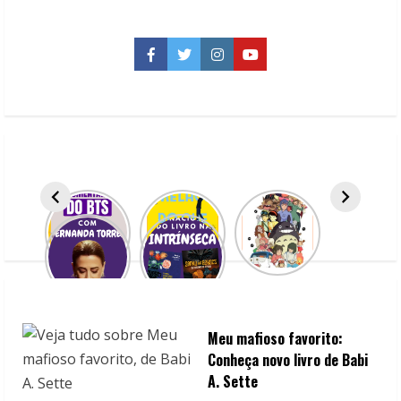
é
realmente
tudo
o
Facebook
Twitter
Instagram
YouTube
que
falam?
Meu mafioso favorito:
Conheça novo livro de Babi
A. Sette