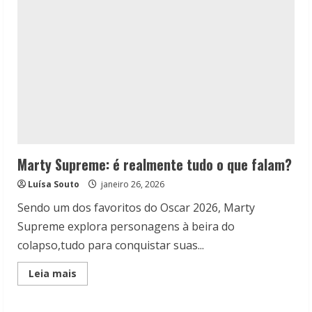
assistir?
Marty Supreme: é realmente tudo o que falam?
Luísa Souto
janeiro 26, 2026
Sendo um dos favoritos do Oscar 2026, Marty
Supreme explora personagens à beira do
colapso,tudo para conquistar suas...
Read
Leia mais
more
about
Marty
Supreme: