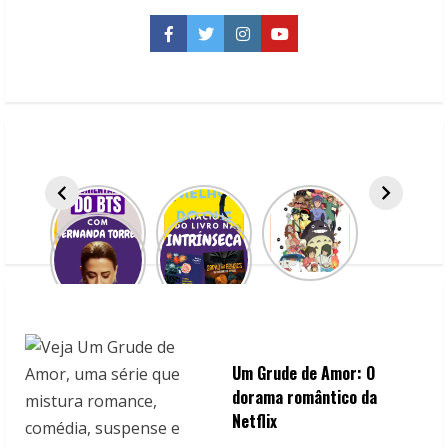
O
poder
da
Facebook
Twitter
Instagram
YouTube
ficção
científica
Um Grude de Amor: O
dorama romântico da
Netflix