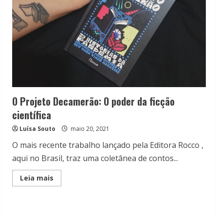
O Projeto Decamerão: O poder da ficção
científica
Luísa Souto
maio 20, 2021
O mais recente trabalho lançado pela Editora Rocco ,
aqui no Brasil, traz uma coletânea de contos...
Read
Leia mais
more
about
O
Projeto
Decamerão: