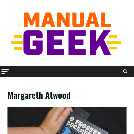
Skip
to
content
Margareth Atwood