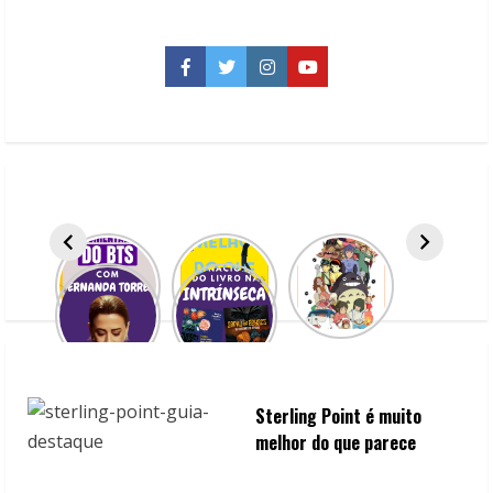
vida
continua
injusta
chega
Facebook
Twitter
Instagram
YouTube
ao
Disney
+
Sterling Point é muito
melhor do que parece