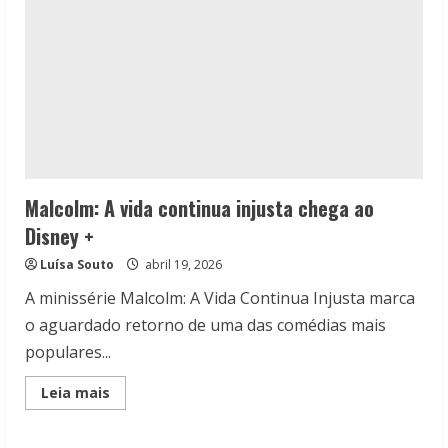
Malcolm: A vida continua injusta chega ao
Disney +
Luísa Souto
abril 19, 2026
A minissérie Malcolm: A Vida Continua Injusta marca
o aguardado retorno de uma das comédias mais
populares...
Read
Leia mais
more
about
Malcolm:
A