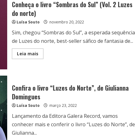
Conheça o livro “Sombras do Sul” (Vol. 2 Luzes
do norte)
Luísa Souto
novembro 20, 2022
Sim, chegou “Sombras do Sul”, a esperada sequência
de Luzes do norte, best-seller sáfico de fantasia de...
Read
Leia mais
more
about
Conheça
o
livro
“Sombras
do
Confira o livro “Luzes do Norte”, de Giulianna
Sul”
(Vol.
Domingues
2
Luzes
Luísa Souto
março 23, 2022
do
norte)
Lançamento da Editora Galera Record, vamos
conhecer mais e conferir o livro “Luzes do Norte”, de
Giulianna...