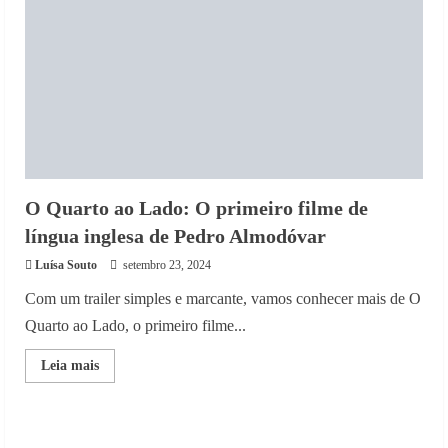
O Quarto ao Lado: O primeiro filme de língua
inglesa de Pedro Almodóvar
Luísa Souto
setembro 23, 2024
Com um trailer simples e marcante, vamos conhecer
mais de O Quarto ao Lado, o primeiro filme...
Read
Leia mais
more
about
O
Quarto
ao