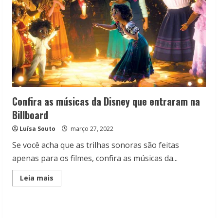
Confira as músicas da Disney que entraram na
Billboard
Luísa Souto
março 27, 2022
Se você acha que as trilhas sonoras são feitas
apenas para os filmes, confira as músicas da...
Read
Leia mais
more
about
Confira
as
músicas