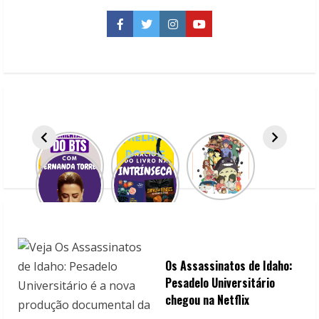
da
Disney
que
Facebook
Twitter
Instagram
YouTube
entraram
na
Billboard
Os Assassinatos de Idaho:
Pesadelo Universitário
chegou na Netflix