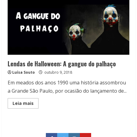
Lendas de Halloween: A gangue do palhaço
Luísa Souto
outubro 9, 2018
Em meados dos anos 1990 uma história assombrou
a Grande São Paulo, por ocasião do lançamento de...
Read
Leia mais
more
about
Lendas
de
Halloween:
A
gangue