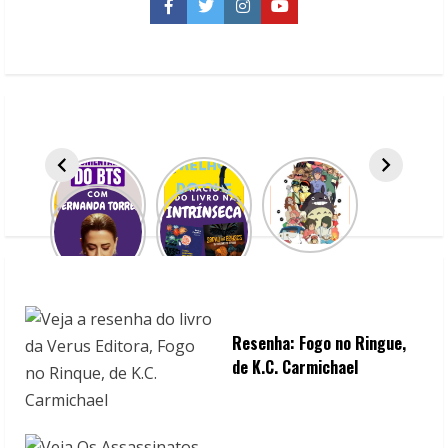
do
Facebook
Twitter
Instagram
YouTube
palhaço
Resenha: Fogo no Ringue,
de K.C. Carmichael