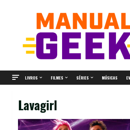
Skip
to
content
LIVROS
FILMES
SÉRIES
MÚSICAS
E
Lavagirl