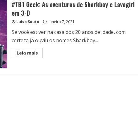
#TBT Geek: As aventuras de Sharkboy e Lavagirl
em 3-D
Luísa Souto
janeiro 7, 2021
Se você estiver na casa dos 20 anos de idade, com
certeza já ouviu os nomes Sharkboy...
Read
Leia mais
more
about
#TBT
Geek:
As
aventuras
de
Sharkboy
e
Lavagirl
em
3-
D