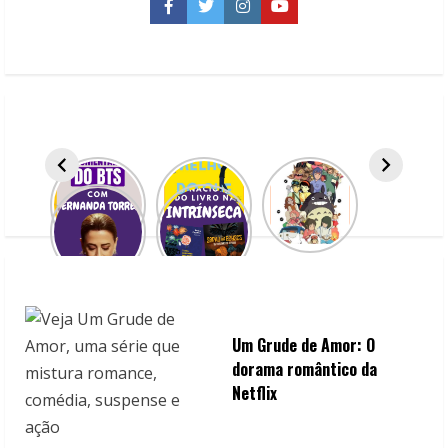
para
Facebook
Twitter
Instagram
YouTube
2022
Um Grude de Amor: O
dorama romântico da
Netflix