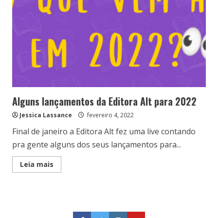
Alguns lançamentos da Editora Alt para 2022
Jessica Lassance
fevereiro 4, 2022
Final de janeiro a Editora Alt fez uma live contando
pra gente alguns dos seus lançamentos para...
Read
Leia mais
more
about
Alguns
lançamentos
da
Editora
Alt