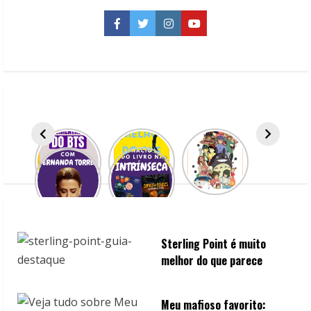
Apotecária:
Alt
publica
Facebook
Twitter
Instagram
YouTube
as
light
novels
no
Brasil
a
partir
de
2026
Sterling Point é muito
melhor do que parece
Meu mafioso favorito: