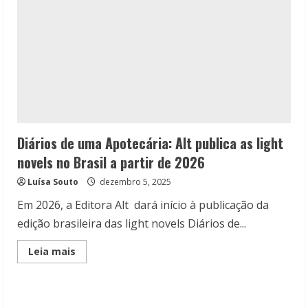
Diários de uma Apotecária: Alt publica as light
novels no Brasil a partir de 2026
Luísa Souto
dezembro 5, 2025
Em 2026, a Editora Alt dará início à publicação da
edição brasileira das light novels Diários de...
Read
Leia mais
more
about
Diários
de
uma