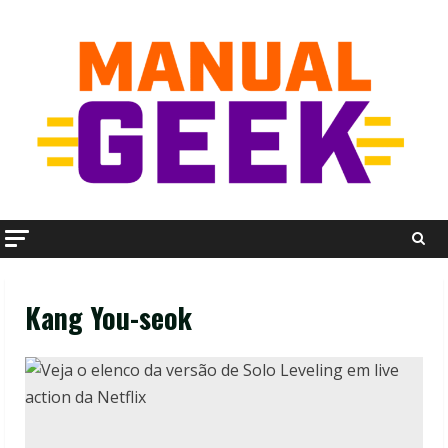
Skip
to
content
Kang You-seok