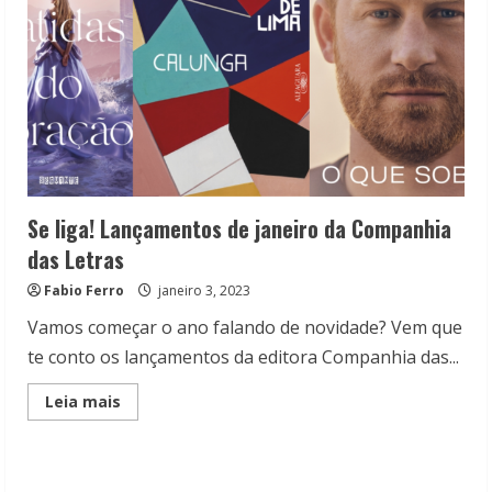
Se liga! Lançamentos de janeiro da Companhia
das Letras
Fabio Ferro
janeiro 3, 2023
Vamos começar o ano falando de novidade? Vem que
te conto os lançamentos da editora Companhia das...
Read
Leia mais
more
about
Se
liga!
Lançamentos