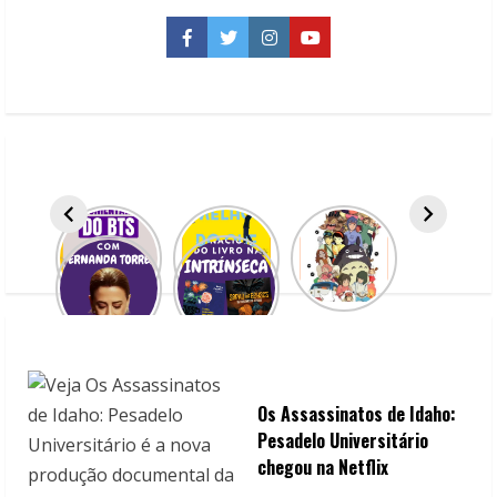
de
janeiro
da
Facebook
Twitter
Instagram
YouTube
Companhia
das
Letras
Os Assassinatos de Idaho:
Pesadelo Universitário
chegou na Netflix