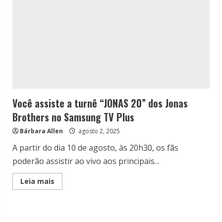
Você assiste a turnê “JONAS 20” dos Jonas
Brothers no Samsung TV Plus
Bárbara Allen
agosto 2, 2025
A partir do dia 10 de agosto, às 20h30, os fãs
poderão assistir ao vivo aos principais...
Read
Leia mais
more
about
Você
assiste
a