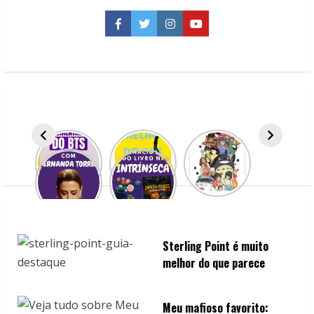
turnê
“JONAS
20”
Facebook
Twitter
Instagram
YouTube
dos
Jonas
Brothers
no
Samsung
TV
Plus
Sterling Point é muito
melhor do que parece
Meu mafioso favorito: