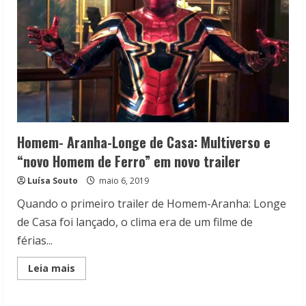
Homem- Aranha-Longe de Casa: Multiverso e
“novo Homem de Ferro” em novo trailer
Luísa Souto
maio 6, 2019
Quando o primeiro trailer de Homem-Aranha: Longe
de Casa foi lançado, o clima era de um filme de
férias...
Read
Leia mais
more
about
Homem-
Aranha-