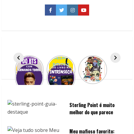
Herança,
de
Jennifer
Facebook
Twitter
Instagram
YouTube
Lynn
Barnes
Sterling Point é muito
melhor do que parece
Meu mafioso favorito: