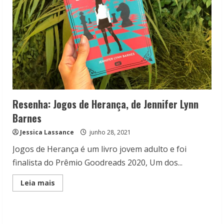
Resenha: Jogos de Herança, de Jennifer Lynn
Barnes
Jessica Lassance
junho 28, 2021
Jogos de Herança é um livro jovem adulto e foi
finalista do Prêmio Goodreads 2020, Um dos...
Read
Leia mais
more
about
Resenha:
Jogos
de