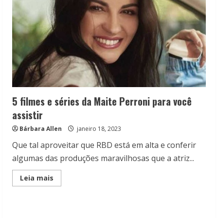
5 filmes e séries da Maite Perroni para você
assistir
Bárbara Allen
janeiro 18, 2023
Que tal aproveitar que RBD está em alta e conferir
algumas das produções maravilhosas que a atriz...
Read
Leia mais
more
about
5
filmes
e