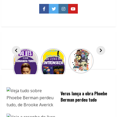
séries
da
Maite
Facebook
Twitter
Instagram
YouTube
Perroni
para
você
assistir
Verus lança a obra Phoebe
Berman perdeu tudo