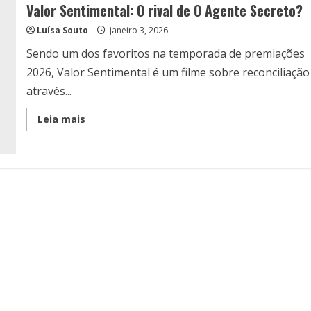
Valor Sentimental: O rival de O Agente Secreto?
Luísa Souto
janeiro 3, 2026
Sendo um dos favoritos na temporada de premiações
2026, Valor Sentimental é um filme sobre reconciliação
através...
Read
Leia mais
more
about
Valor
Sentimental:
O
rival
de
O
Agente
Secreto?