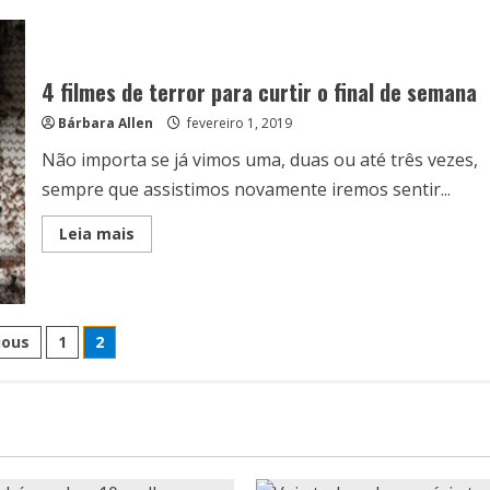
de
terror
disponíveis
no
Prime
Vídeo
4 filmes de terror para curtir o final de semana
Bárbara Allen
fevereiro 1, 2019
Não importa se já vimos uma, duas ou até três vezes,
sempre que assistimos novamente iremos sentir...
Read
Leia mais
more
about
4
filmes
de
terror
inação
para
ious
1
2
curtir
o
final
de
semana
ts