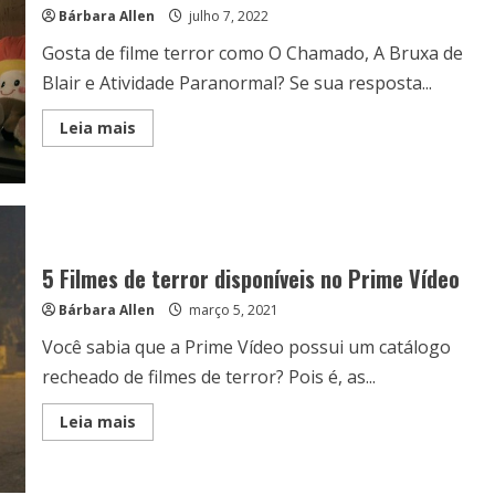
Bárbara Allen
julho 7, 2022
Gosta de filme terror como O Chamado, A Bruxa de
Blair e Atividade Paranormal? Se sua resposta...
Read
Leia mais
more
about
Conheça
o
filme
Marcas
da
Maldição
disponível
5 Filmes de terror disponíveis no Prime Vídeo
na
Netflix
Bárbara Allen
março 5, 2021
Você sabia que a Prime Vídeo possui um catálogo
recheado de filmes de terror? Pois é, as...
Read
Leia mais
more
about
5
Filmes