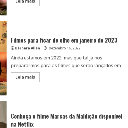
Read
Leia mais
more
about
Saiba
onde
assistir
as
adaptações
dos
livros
Filmes para ficar de olho em janeiro de 2023
de
Stephen
Bárbara Allen
dezembro 16, 2022
King
Ainda estamos em 2022, mas que tal já nos
prepararmos para os filmes que serão lançados em...
Read
Leia mais
more
about
Filmes
para
ficar
de
olho
em
janeiro
Conheça o filme Marcas da Maldição disponível
de
2023
na Netflix