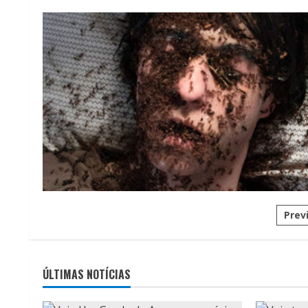
Pag
Prev
de
pos
ÚLTIMAS NOTÍCIAS