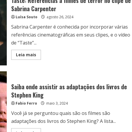
Taste: Referências a filmes de terror no clipe de
Sabrina Carpenter
Luísa Souto
agosto 26, 2024
Sabrina Carpenter é conhecida por incorporar várias
referências cinematográficas em seus clipes, e o vídeo
de “Taste”...
Read
Leia mais
more
about
Taste:
Referências
a
filmes
de
Saiba onde assistir as adaptações dos livros de
terror
no
Stephen King
clipe
de
Fabio Ferro
maio 3, 2024
Sabrina
Carpenter
Você já se perguntou quais são os filmes são
adaptações dos livros do Stephen King? A lista...