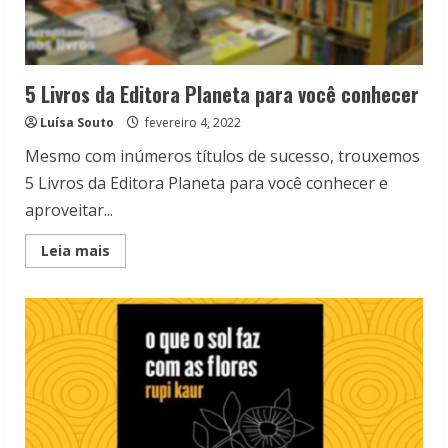
5 Livros da Editora Planeta para você conhecer
Luísa Souto
fevereiro 4, 2022
Mesmo com inúmeros títulos de sucesso, trouxemos
5 Livros da Editora Planeta para você conhecer e
aproveitar...
Read
Leia mais
more
about
5
Livros
da
Editora
Planeta
para
você
conhecer