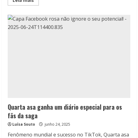
Leia mais
more
about
Pelos
olhos
de
Sisun:
Conheça
o
livro
da
autora
coreana
Chung
Serang
Quarta asa ganha um diário especial para os
fãs da saga
Luísa Souto
junho 24, 2025
Fenômeno mundial e sucesso no TikTok, Quarta asa