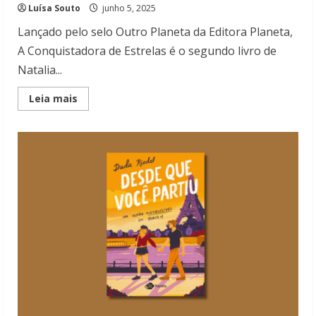
Luísa Souto
junho 5, 2025
Lançado pelo selo Outro Planeta da Editora Planeta,
A Conquistadora de Estrelas é o segundo livro de
Natalia...
Read
Leia mais
more
about
A
Conquistadora
de
Estrelas:
Romantasia
que
traz
piratas
e
estrelas
cadentes