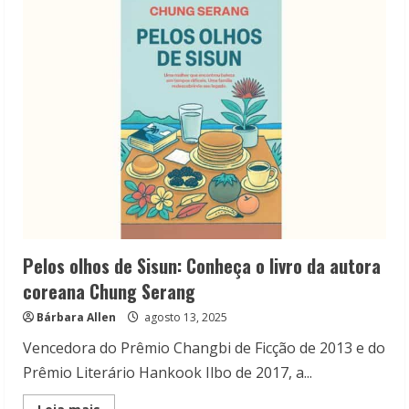
se
expande
em
novas
graphic
novels
Pelos olhos de Sisun: Conheça o livro da autora
coreana Chung Serang
Bárbara Allen
agosto 13, 2025
Vencedora do Prêmio Changbi de Ficção de 2013 e do
Prêmio Literário Hankook Ilbo de 2017, a...
Read