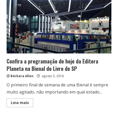
as
flores:
A
realidade
através
de
poemas
únicos
Confira a programação de hoje da Editora
Planeta na Bienal do Livro de SP
Bárbara Allen
agosto 5, 2018
O primeiro final de semana de uma Bienal é sempre
muito agitado, não importando em qual estado...
Read
Leia mais
more
about
Confira
a