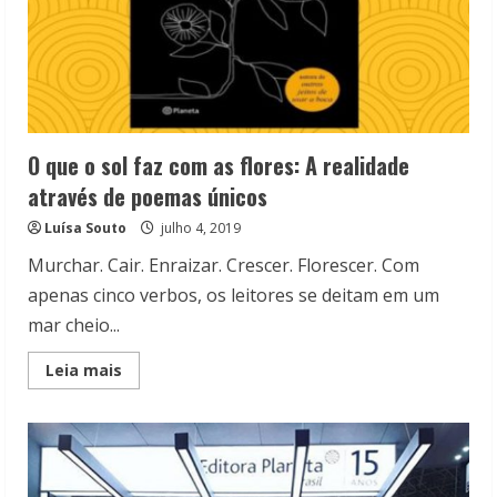
O que o sol faz com as flores: A realidade
através de poemas únicos
Luísa Souto
julho 4, 2019
Murchar. Cair. Enraizar. Crescer. Florescer. Com
apenas cinco verbos, os leitores se deitam em um
mar cheio...
Read
Leia mais
more
about
O
que
o
sol
faz
com