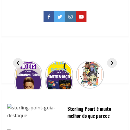
programação
de
hoje
da
Facebook
Twitter
Instagram
YouTube
Editora
Planeta
na
Bienal
do
Livro
de
SP
Sterling Point é muito
melhor do que parece