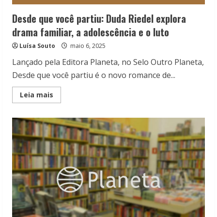
Desde que você partiu: Duda Riedel explora
drama familiar, a adolescência e o luto
Luísa Souto
maio 6, 2025
Lançado pela Editora Planeta, no Selo Outro Planeta,
Desde que você partiu é o novo romance de...
Read
Leia mais
more
about
Desde
que
você
partiu:
Duda
Riedel
explora
drama
familiar,
a
adolescência
e
o
luto