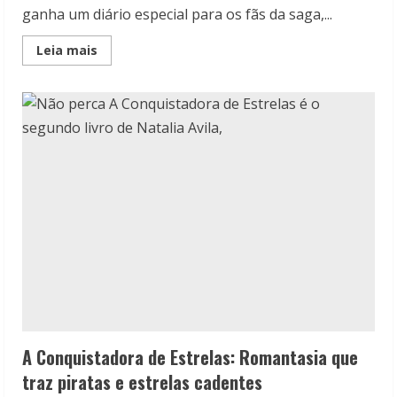
ganha um diário especial para os fãs da saga,...
Read
Leia mais
more
about
Quarta
asa
ganha
um
diário
especial
para
os
fãs
da
saga
A Conquistadora de Estrelas: Romantasia que
traz piratas e estrelas cadentes