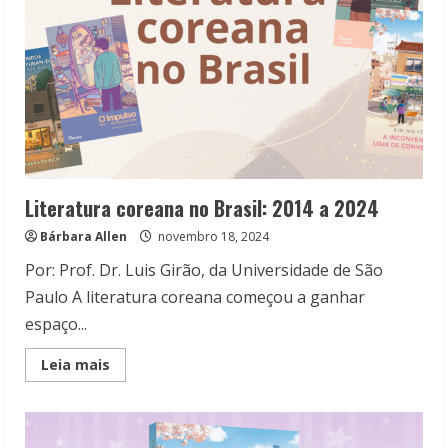
Literatura coreana no Brasil: 2014 a 2024
Bárbara Allen
novembro 18, 2024
Por: Prof. Dr. Luis Girão, da Universidade de São
Paulo A literatura coreana começou a ganhar
espaço...
Read
Leia mais
more
about
Literatura
coreana
no
Brasil: